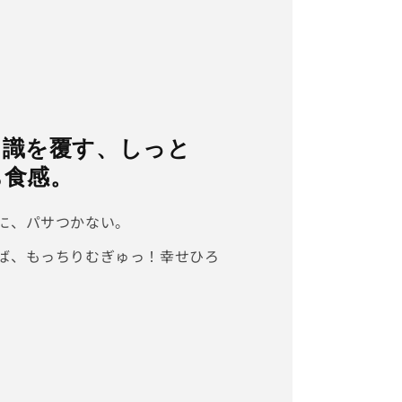
ト
の
数
量
を
増
や
常識を覆す、しっと
す
ち食感。
に、パサつかない。
ば、もっちりむぎゅっ！幸せひろ