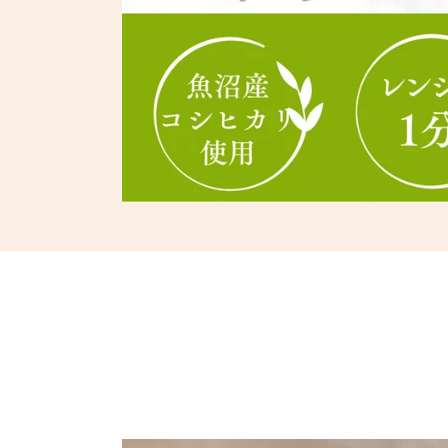
モ
ー
ダ
ル
で
メ
デ
ィ
ア
(1)
を
開
く