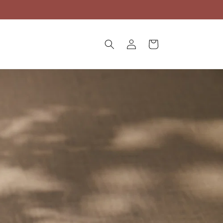
ロ
カ
グ
ー
イ
ト
ン