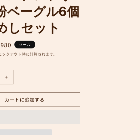
粉ベーグル6個
めしセット
,980
セール
ェックアウト時に計算されます。
【初
回
限
カートに追加する
定
1,980
円】
グ
ル
テ