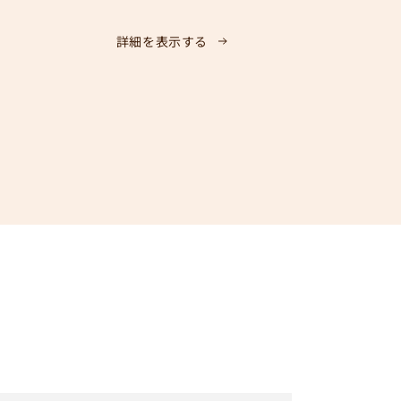
ン
詳細を表示する
フ
リ
ー
米
粉
ベ
ー
グ
ル
6
個
お
た
め
し
セ
ッ