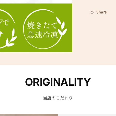
ン
Share
フ
リ
ー
米
粉
ベ
ー
グ
ル
6
個
ORIGINALITY
お
た
め
当店のこだわり
し
セ
ッ