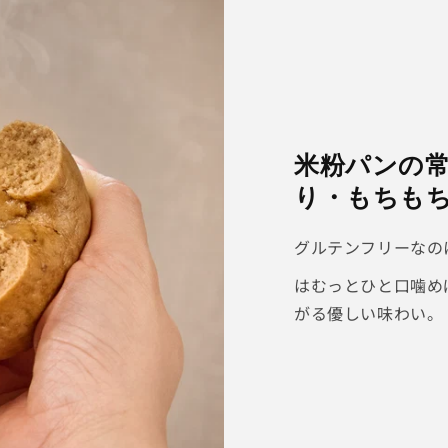
ト
の
数
量
を
減
ら
米粉パンの
す
り・もちも
グルテンフリーなの
はむっとひと口噛め
がる優しい味わい。