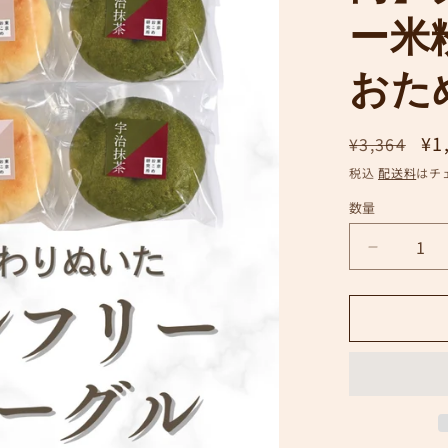
ー米
おた
通
セ
¥1
¥3,364
常
ー
税込
配送料
はチ
価
ル
数量
格
価
格
【初
回
限
定
1,980
円】
グ
ル
テ