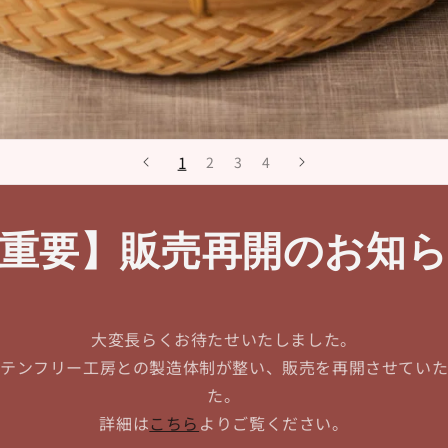
1
2
3
4
重要】販売再開のお知
大変長らくお待たせいたしました。
テンフリー工房との製造体制が整い、販売を再開させてい
た。
詳細は
こちら
よりご覧ください。